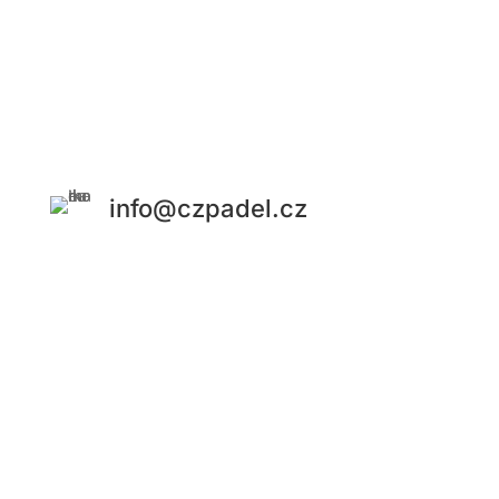
Česká padelová federace vznikla v roce 2015 jako reakce
na stále se zvyšující popularitu tohoto nového
sportovního odvětví. Po vzoru obdobných organizací,
kterých po celém světě existují desítky, tvoří hlavní náplň
ČPF organizace sportu, jeho propagace a vytváření
hráčsky příjemného prostředí
info@czpadel.cz
Česká padelová federace,
z.s.
Sídlo: Rybná 716/24. Staré Město, Praha 1
IČ: 04250851
Fio banka: č. účtu: 2500830157/2010