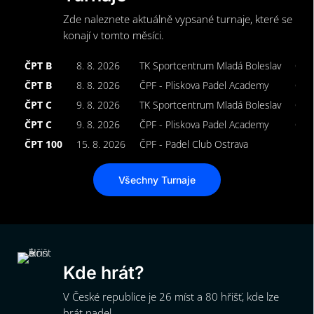
Zde naleznete aktuálně vypsané turnaje, které se
konají v tomto měsíci.
ČPT B
8. 8. 2026
TK Sportcentrum Mladá Boleslav
Ope
ČPT B
8. 8. 2026
ČPF - Pliskova Padel Academy
Ope
ČPT C
9. 8. 2026
TK Sportcentrum Mladá Boleslav
Ope
ČPT C
9. 8. 2026
ČPF - Pliskova Padel Academy
Ope
ČPT 100
15. 8. 2026
ČPF - Padel Club Ostrava
Muž
Všechny Turnaje
Kde hrát?
V České republice je 26 míst a 80 hřišť, kde lze
hrát padel.