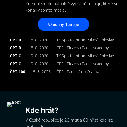
Zde naleznete aktuálně vypsané turnaje, které se
konají v tomto měsíci.
Všechny Turnaje
ČPT B
8. 8. 2026
TK Sportcentrum Mladá Boleslav
Ope
ČPT B
8. 8. 2026
ČPF - Pliskova Padel Academy
Ope
ČPT C
9. 8. 2026
TK Sportcentrum Mladá Boleslav
Ope
ČPT C
9. 8. 2026
ČPF - Pliskova Padel Academy
Ope
ČPT 100
15. 8. 2026
ČPF - Padel Club Ostrava
Muž
Kde hrát?
V České republice je 26 míst a 80 hřišť, kde lze
hrát padel.