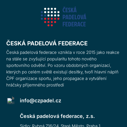
ČESKÁ PADELOVÁ FEDERACE
Česká padelová federace vznikla v roce 2015 jako reakce
na stále se zvyšující popularitu tohoto nového
sportovního odvětví. Po vzoru obdobných organizací,
kterých po celém světě existují desítky, tvoří hlavní náplň
ČPF organizace sportu, jeho propagace a vytváření
hráčsky příjemného prostředí
info@czpadel.cz
Česká padelová federace, z.s.
Sídlo: Rybná 716/24. Staré Město, Praha 1