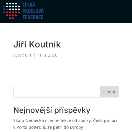
Jiří Koutník
autor:
ČPF
|
11. 3. 2026
Hledat
Nejnovější příspěvky
Skalp Německa i cenné lekce od špičky. Čeští junioři
v Portu potvrdili, že patří do Evropy