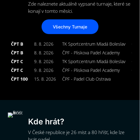
Zde naleznete aktuálně vypsané turnaje, které se
konají v tomto měsíci.
Všechny Turnaje
ČPT B
8. 8. 2026
TK Sportcentrum Mladá Boleslav
Ope
ČPT B
8. 8. 2026
ČPF - Pliskova Padel Academy
Ope
ČPT C
9. 8. 2026
TK Sportcentrum Mladá Boleslav
Ope
ČPT C
9. 8. 2026
ČPF - Pliskova Padel Academy
Ope
ČPT 100
15. 8. 2026
ČPF - Padel Club Ostrava
Muž
Kde hrát?
V České republice je 26 míst a 80 hřišť, kde lze
hrát padel.