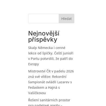
enéři
Turnaje
Žebříčky
Registrace
Hledat
Nejnovější
příspěvky
Skalp Německa i cenné
lekce od špičky. Čeští junioři
v Portu potvrdili, že patří do
Evropy
Mistrovství ČR v padelu 2026
zná své vítěze: Rekordní
šampionát ovládli Lazarev s
Fedaskem a Hajná s
Vašíčkovou
Řešení sanitárních prostor
pro padelové areály –