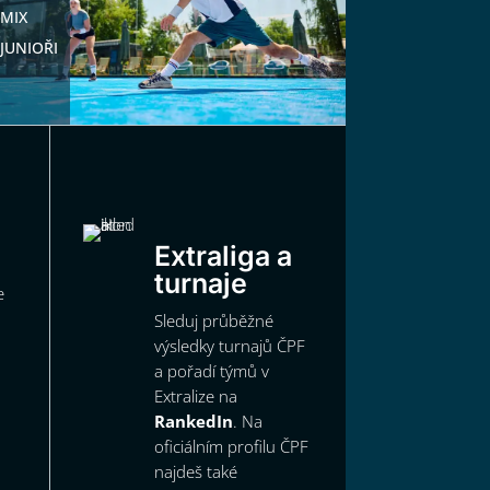
MIX
JUNIOŘI
Extraliga a
turnaje
e
Sleduj průběžné
výsledky turnajů ČPF
a pořadí týmů v
Extralize na
RankedIn
. Na
oficiálním profilu ČPF
najdeš také