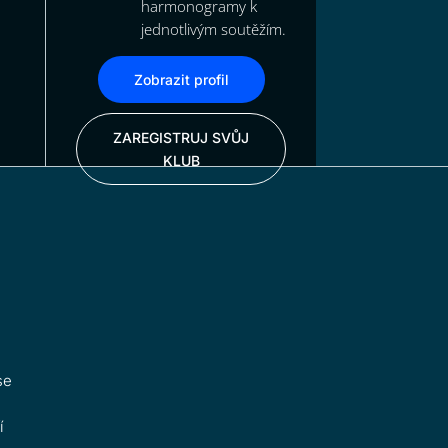
harmonogramy k
jednotlivým soutěžím.
Zobrazit profil
ZAREGISTRUJ SVŮJ
KLUB
se
í