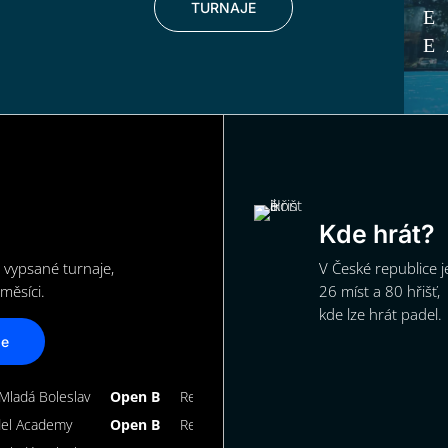
TURNAJE
Kde hrát?
 vypsané turnaje,
V České republice j
měsíci.
26 míst a 80 hřišť,
kde lze hrát padel.
je
Mladá Boleslav
Open B
Registrace uzavřena
del Academy
Open B
Registrace uzavřena