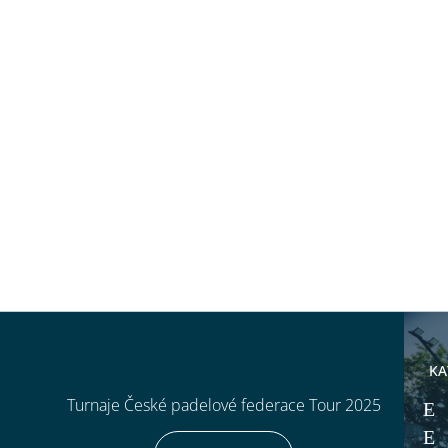
KA
Turnaje České padelové federace Tour 2025