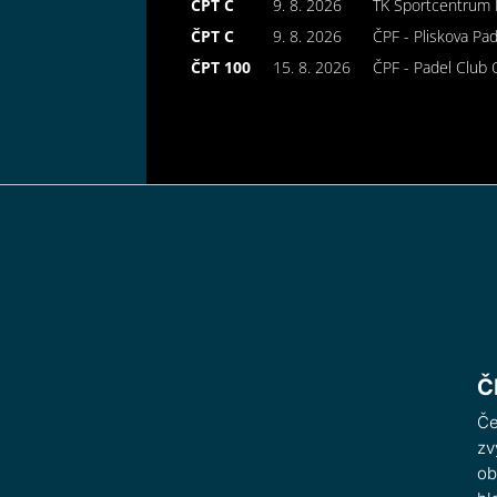
ČPT C
9. 8. 2026
TK Sportcentrum 
ČPT C
9. 8. 2026
ČPF - Pliskova Pa
ČPT 100
15. 8. 2026
ČPF - Padel Club 
Č
Če
zv
ob