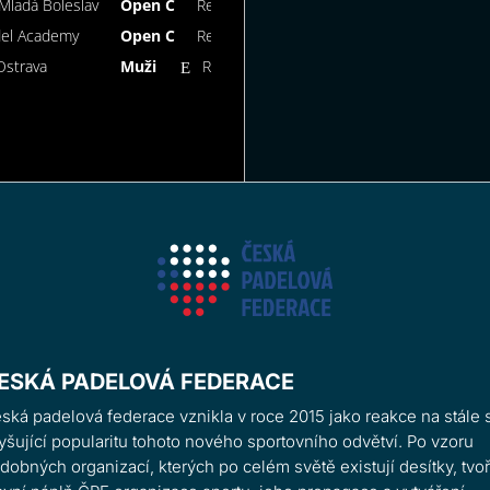
Mladá Boleslav
Open C
Registrace uzavřena
del Academy
Open C
Registrace uzavřena
Ostrava
Muži
Registrovat se
ESKÁ PADELOVÁ FEDERACE
ská padelová federace vznikla v roce 2015 jako reakce na stále 
yšující popularitu tohoto nového sportovního odvětví. Po vzoru
dobných organizací, kterých po celém světě existují desítky, tvoř