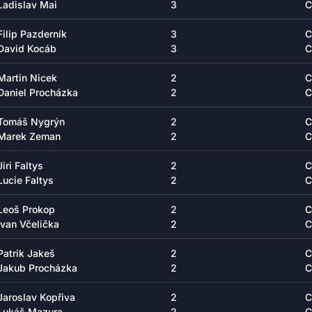
Ladislav Mai
3
C
Filip Pazderník
3
C
David Kocáb
3
C
Martin Nicek
2
C
Daniel Procházka
2
C
Tomáš Nygrýn
2
C
Marek Zeman
2
C
Jiri Faltys
2
C
Lucie Faltys
2
C
Leoš Prokop
2
C
Ivan Včelička
2
C
Patrik Jakeš
2
C
Jakub Procházka
2
C
Jaroslav Kopřiva
2
C
Lukáš Mazura
2
C