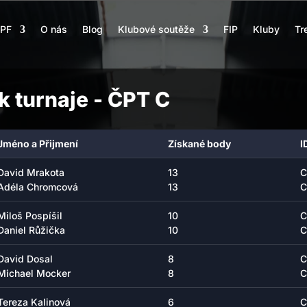
PF
O nás
Blog
Klubové soutěže
FIP
Kluby
Tr
 turnaje - ČPT C
Jméno a Přijmení
Získané body
I
David Mrakota
13
C
Adéla Chromcová
13
C
Miloš Pospíšil
10
C
Daniel Růžička
10
C
David Dosal
8
C
Michael Mocker
8
C
Tereza Kalinová
6
C