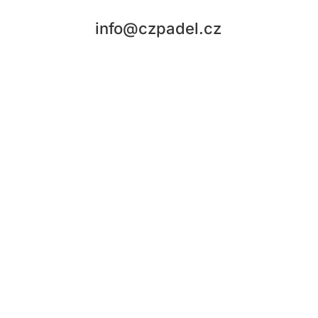
info@czpadel.cz
Česká padelová federace, z.s
Sídlo: Rybná 716/24. Staré Město, Praha 1
IČ: 04250851
Fio banka: č. účtu: 2500830157/2010