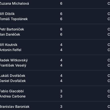
Zuzana Michalová
6
C
Jiří Diblík
6
C
Tomáš Topolánek
6
C
Petr Bartoníček
6
C
Jan Daněček
6
C
Jiří Koutník
4
C
Antonin Felfel
4
C
Radek Witkovský
4
C
František Veselý
4
C
Lukáš Dvořáček
4
C
Daniel Dvořáček
4
C
Fabio Giacobbi
3
C
Andrea Carbone
3
C
Branislav Baroniak
3
C