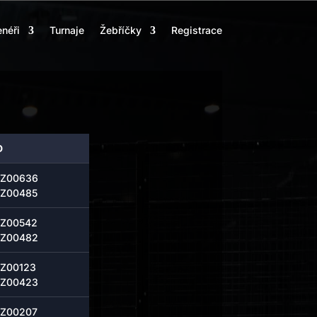
enéři
Turnaje
Žebříčky
Registrace
D
Z00636
Z00485
Z00542
Z00482
Z00123
Z00423
Z00207