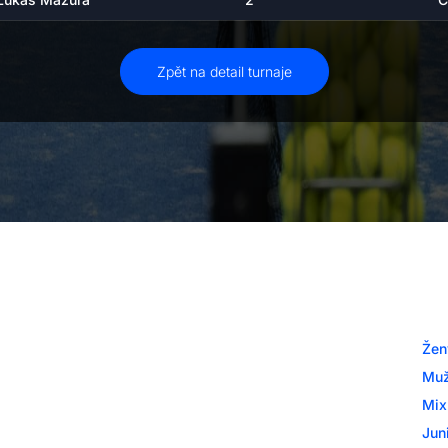
Zpět na detail turnaje
Katego
Žen
Turnaje České padelové federace Tour 2025
Muž
Turnaje
Mix
Juni