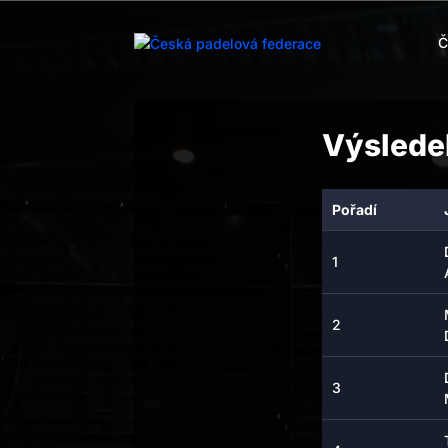
Č
Výsledek
Pořadí
1
2
3