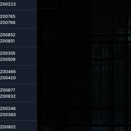
Z00223
Z00765
Z00766
Z00852
Z00851
Z00355
Z00509
Z00466
Z00420
Z00877
Z00832
Z00346
Z00360
Z00902