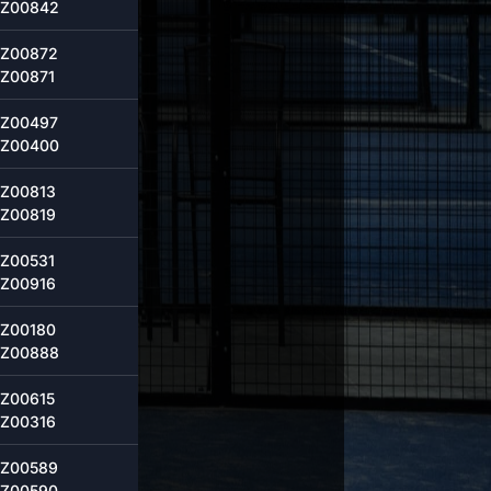
Z00842
Z00872
Z00871
Z00497
Z00400
Z00813
Z00819
Z00531
Z00916
Z00180
Z00888
Z00615
Z00316
Z00589
Z00590