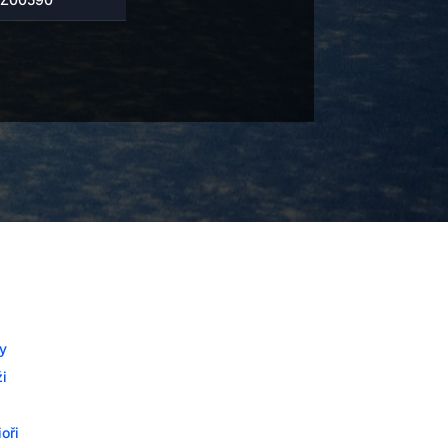
rie
y
i
oři