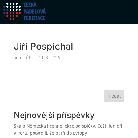
Jiří Pospíchal
autor:
ČPF
|
11. 3. 2026
Hledat
Nejnovější příspěvky
Skalp Německa i cenné lekce od špičky. Čeští junioři
v Portu potvrdili, že patří do Evropy