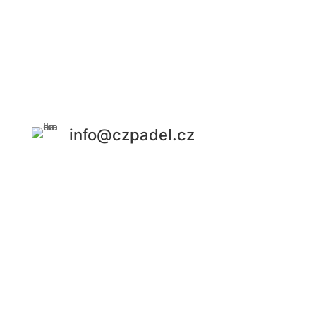
Česká padelová federace vznikla v roce 2015 jako reakce
na stále se zvyšující popularitu tohoto nového
sportovního odvětví. Po vzoru obdobných organizací,
kterých po celém světě existují desítky, tvoří hlavní náplň
ČPF organizace sportu, jeho propagace a vytváření
hráčsky příjemného prostředí
info@czpadel.cz
Česká padelová federace,
z.s.
Sídlo: Rybná 716/24. Staré Město, Praha 1
IČ: 04250851
Fio banka: č. účtu: 2500830157/2010