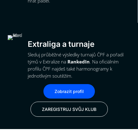
hrát padel.
Extraliga a turnaje
Sleduj průběžné výsledky turnajů ČPF a pořadí
týmů v Extralize na
RankedIn
. Na oficiálním
profilu ČPF najdeš také harmonogramy k
jednotlivým soutěžím.
Zobrazit profil
ZAREGISTRUJ SVŮJ KLUB