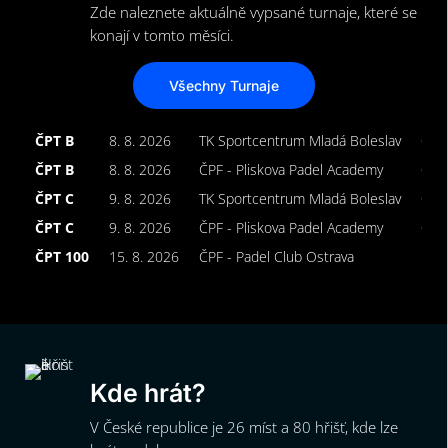
Zde naleznete aktuálně vypsané turnaje, které se
konají v tomto měsíci.
Všechny Turnaje
ČPT B
8. 8. 2026
TK Sportcentrum Mladá Boleslav
Ope
ČPT B
8. 8. 2026
ČPF - Pliskova Padel Academy
Ope
ČPT C
9. 8. 2026
TK Sportcentrum Mladá Boleslav
Ope
ČPT C
9. 8. 2026
ČPF - Pliskova Padel Academy
Ope
ČPT 100
15. 8. 2026
ČPF - Padel Club Ostrava
Muž
Kde hrát?
V České republice je 26 míst a 80 hřišť, kde lze