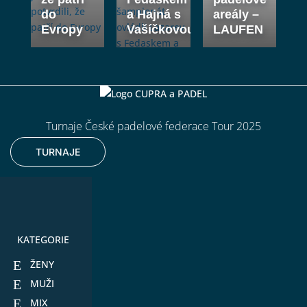
do
a Hajná s
areály –
Evropy
Vašíčkovou
LAUFEN
Turnaje České padelové federace Tour 2025
TURNAJE
KATEGORIE
ŽENY
MUŽI
MIX