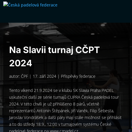
Na Slavii turnaj CČPT
2024
autor:
ČPF
|
17. září 2024
|
Příspěvky federace
Tento víkend 21.9.2024 se v klubu SK Slavia Praha PADEL
uskuteční další ze série turnajů CUPRA Česká padelová tour
2024. V této chvíli je už přihlášeno 8 párů, včetně
reprezentantů Antonín Štěpánek, Jiří Vaněk, Filip Šebesta,
Jaroslav Vondrášek a další páry mají stále možnost se přihlásit
a to do středy 18.9., 12:00 v turnajovém systému České
padelové federace na www.czpadel.cz