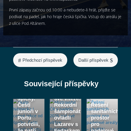
První zápasy začnou od 10:00 a nebudete-li hrát, přijďte se
podívat na padel, jak ho hraje česká špička. Vstup do areálu je
z ulice Pod Altánem.
#
$
Předchozí příspěvek
Další příspěvek
Skalp
Mistrovství
Německa
ČR v
Související příspěvky
i cenné
padelu
lekce od
2026 zná
špičky.
své vítěze:
Čeští
Rekordní
Řešení
junioři v
šampionát
sanitárních
Portu
ovládli
prostor
potvrdili,
Lazarev s
pro
že patří
Fedaskem
padelové