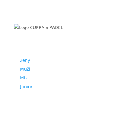
Turnaje České padelové federace Tour 2025
Turnaje
Kategorie
Ženy
Muži
Mix
Junioři