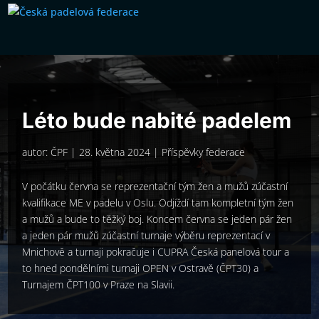
Léto bude nabité padelem
autor:
ČPF
|
28. května 2024
|
Příspěvky federace
V počátku června se reprezentační tým žen a mužů zúčastní
kvalifikace ME v padelu v Oslu. Odjíždí tam kompletní tým žen
a mužů a bude to těžký boj. Koncem června se jeden pár žen
a jeden pár mužů zúčastní turnaje výběru reprezentací v
Mnichově a turnaji pokračuje i CUPRA Česká panelová tour a
to hned pondělními turnaji OPEN v Ostravě (ČPT30) a
Turnajem ČPT100 v Praze na Slavii.