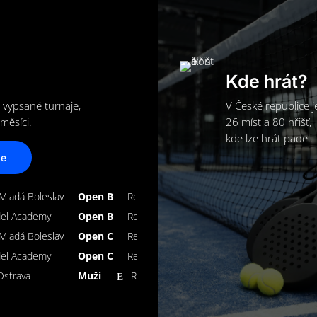
Kde hrát?
 vypsané turnaje,
V České republice j
měsíci.
26 míst a 80 hřišť,
kde lze hrát padel.
je
Mladá Boleslav
Open B
Registrace uzavřena
del Academy
Open B
Registrace uzavřena
Mladá Boleslav
Open C
Registrace uzavřena
del Academy
Open C
Registrace uzavřena
Ostrava
Muži
Registrovat se