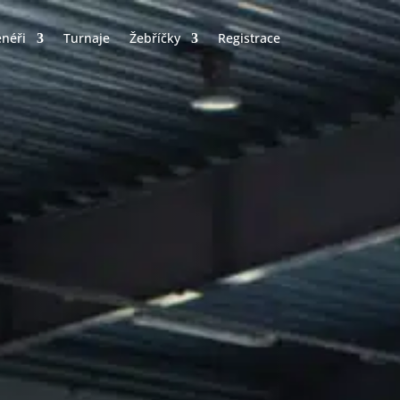
enéři
Turnaje
Žebříčky
Registrace