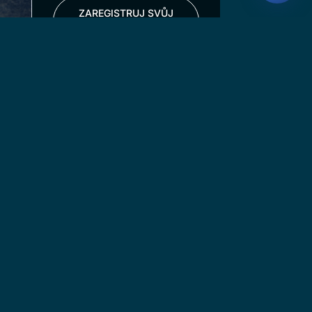
ZAREGISTRUJ SVŮJ
KLUB
se
í