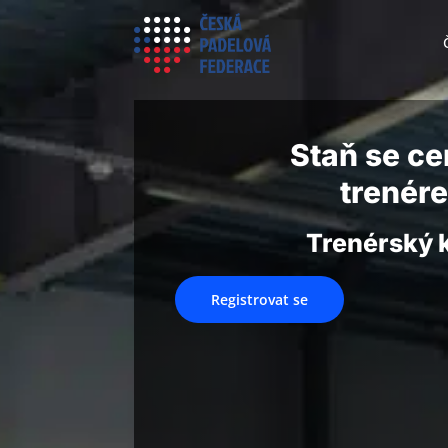
Staň se ce
trenér
Trenérský 
Registrovat se