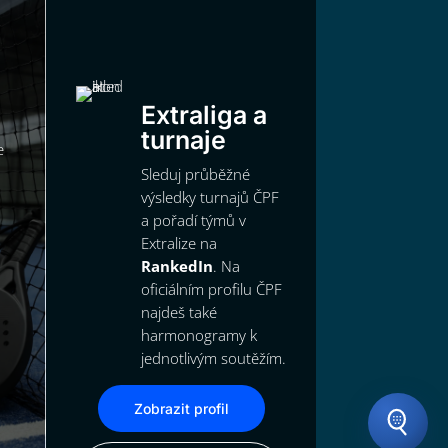
Extraliga a
turnaje
e
Sleduj průběžné
výsledky turnajů ČPF
a pořadí týmů v
Extralize na
RankedIn
. Na
oficiálním profilu ČPF
najdeš také
harmonogramy k
jednotlivým soutěžím.
Zobrazit profil