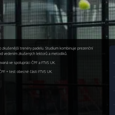
ro zkušenější trenéry padelu. Studium kombinuje prezenční
pod vedením zkušených lektorů a metodiků.
zovaná ve spolupráci ČPF a FTVS UK.
 ČPF + test obecné části FTVS UK.