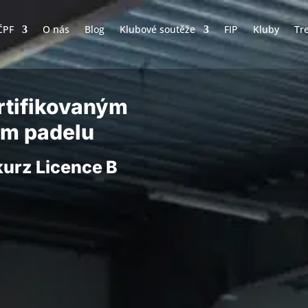
ČPF
O nás
Blog
Klubové soutěže
FIP
Kluby
Tr
rtifikovaným
em padelu
kurz Licence B