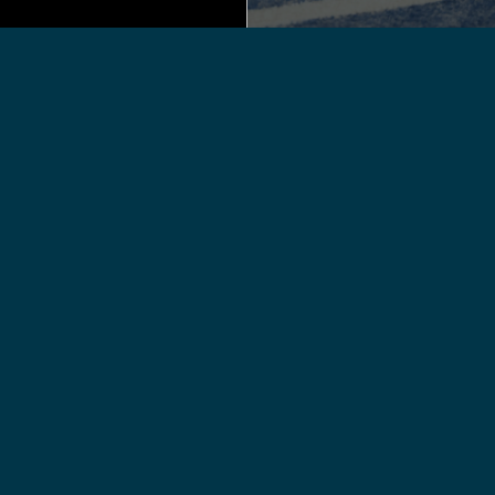
ESKÁ PADELOVÁ FEDERACE
ská padelová federace vznikla v roce 2015 jako reakce na stále 
yšující popularitu tohoto nového sportovního odvětví. Po vzoru
dobných organizací, kterých po celém světě existují desítky, tvoř
avní náplň ČPF organizace sportu, jeho propagace a vytváření
áčsky příjemného prostředí
info@czpadel.cz