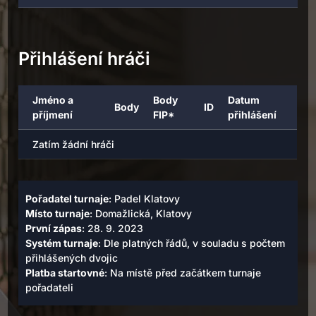
Přihlášení hráči
Jméno a
Body
Datum
Body
ID
příjmení
FIP*
přihlášení
Zatím žádní hráči
Pořadatel turnaje
: Padel Klatovy
Místo turnaje
: Domažlická, Klatovy
První zápas
: 28. 9. 2023
Systém turnaje
: Dle platných řádů, v souladu s počtem
přihlášených dvojic
Platba startovné
: Na místě před začátkem turnaje
pořadateli