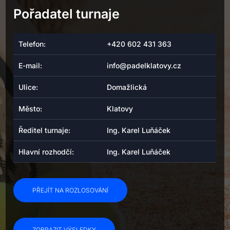
Pořadatel turnaje
Telefon:
+420 602 431 363
E-mail:
info@padelklatovy.cz
Ulice:
Domažlická
Město:
Klatovy
Ředitel turnaje:
Ing. Karel Luňáček
Hlavní rozhodčí:
Ing. Karel Luňáček
PŘEJÍT NA ROZLOSOVÁNÍ
ZOBRAZIT VÝSLEDKY