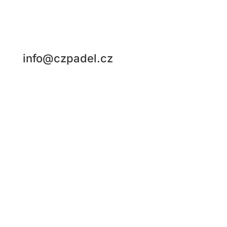
kterých po celém světě existují desítky, tvoří hlavní
náplň ČPF organizace sportu, jeho propagace a
vytváření hráčsky příjemného prostředí
info@czpadel.cz
Česká padelová federace, z.s.
Sídlo: Rybná 716/24. Staré Město, Praha 1
IČ: 04250851
Fio banka: č. účtu: 2500830157/2010
Jsme členy Padel EUROPE a FIP: