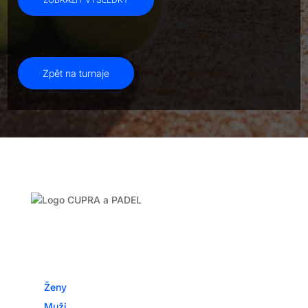
Zpět na turnaje
Turnaje České padelové federace Tour 2025
Turnaje
Kategorie
Ženy
Muži